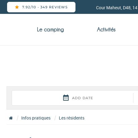
Cour Maheut, D48, 14
Le camping
Activités
Infos pratiques
Les résidents